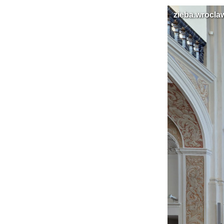
zieba.wroclaw