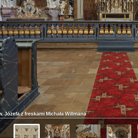
w. Józefa z freskami Michała Willmana