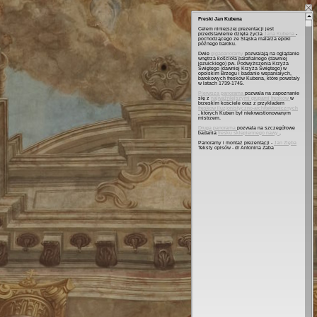
Freski Jan Kubena
Celem niniejszej prezentacji jest
przedstawienie dzieła życia
Jana Kubena
-
pochodzącego ze Śląska malarza epoki
późnego baroku.
Dwie
gigapanoramy
pozwalają na oglądanie
wnętrza kościoła parafialnego (dawniej
jezuickiego) pw. Podwyższenia Krzyża
Świętego (dawniej Krzyża Świętego) w
opolskim Brzegu i badanie wspaniałych,
barokowych fresków Kubena, które powstały
w latach 1739-1745.
Pierwsza panorama
pozwala na zapoznanie
się z
najważniejszymi grupami fresków
w
brzeskim kościele oraz z przykładem
fresków iluzjonistyczno-architektonicznych
, których Kuben był niekwestionowanym
mistrzem.
Druga panorama
pozwala na szczegółowe
badania
fresku sklepiennego nawy
.
Panoramy i montaż prezentacji -
Jan Zięba
Teksty opisów - dr Antonina Żaba